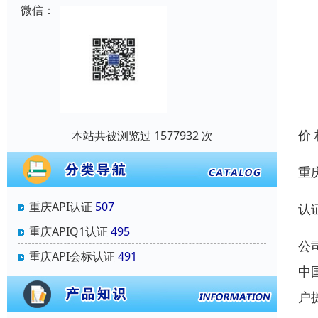
微信：
价
本站共被浏览过 1577932 次
重
重庆API认证
507
认
重庆APIQ1认证
495
公
重庆API会标认证
491
中
户