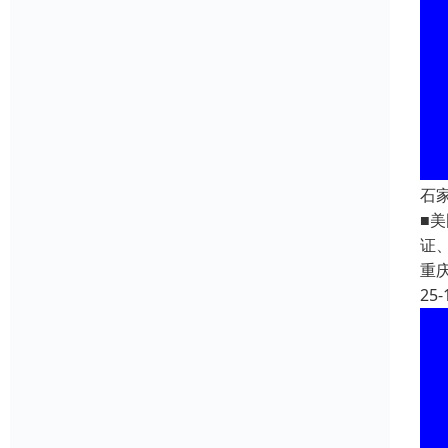
石
■美
证
重
25-