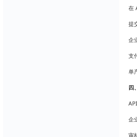
在
提
企
支
单
四
AP
企
审