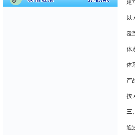
建
以
覆
体
体
产
按
三
通过