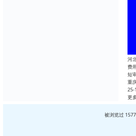
河
费用
短
重
25-
更
被浏览过 157