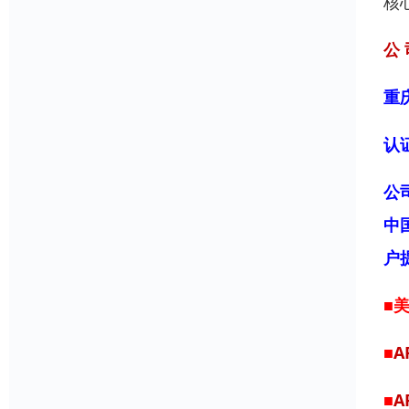
核
公 
重
认
公
中
户
■
■
A
■
A