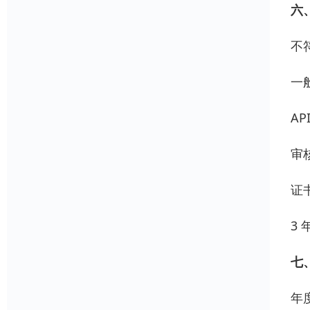
六
不
一
AP
审
证
3
七
年