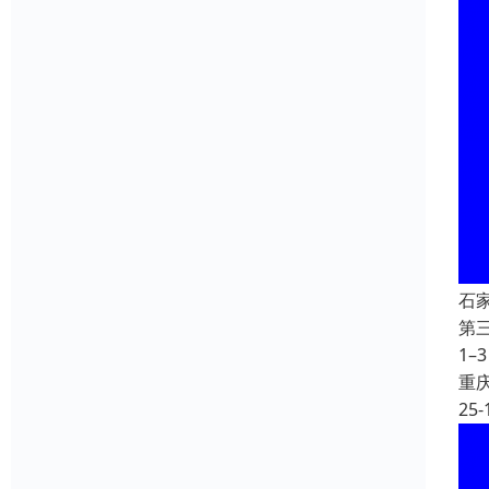
石
第
1–
重
25-