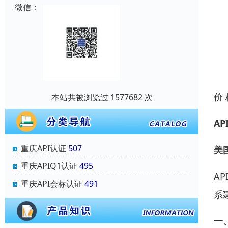
微信：
价
本站共被浏览过 1577682 次
A
重庆API认证
507
美
重庆APIQ1认证
495
AP
重庆API会标认证
491
系
一