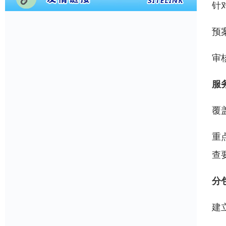
针
预
审
服
覆
重
查
分
建