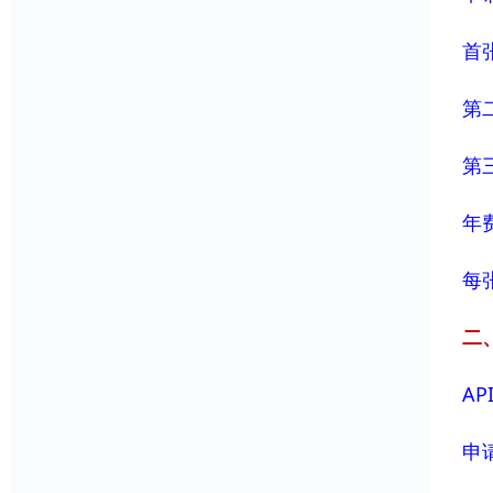
首
第
第
年
每
二
AP
申请