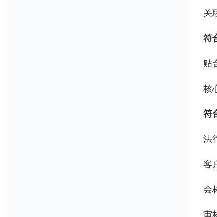
关
符
贴
核
符
法
客
会
审