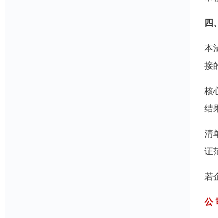
四
本
接
核
结
清
证
若
公 