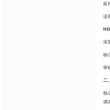
延
适
HS
深
核
审
二
核
调