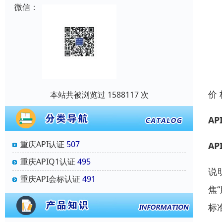
微信：
价
本站共被浏览过 1588117 次
AP
重庆API认证
507
AP
重庆APIQ1认证
495
说
重庆API会标认证
491
焦
标