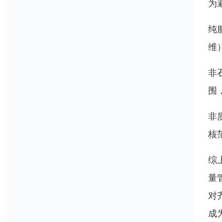
为
纯
维
非
围
非
核
综
量
对
成