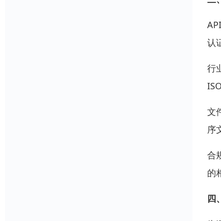
AP
认
行
I
文
序
合
的
四