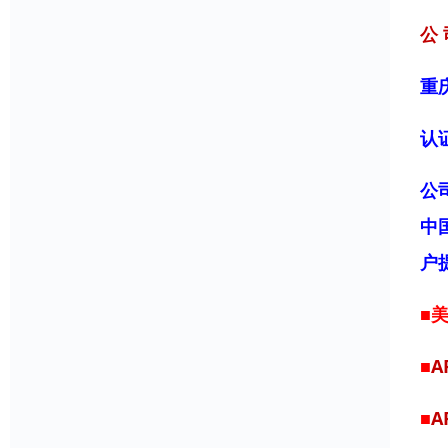
公 
重
认
公
中
户
■
■
A
■
A