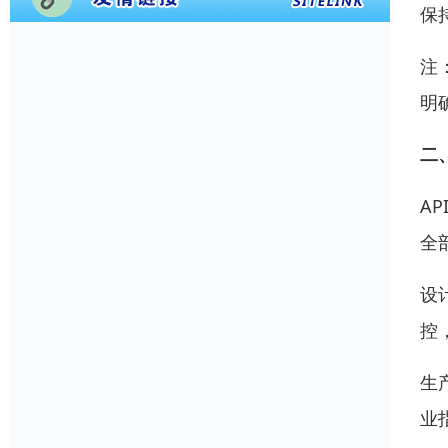
保
注
明
二
AP
全部
设
控
生
业