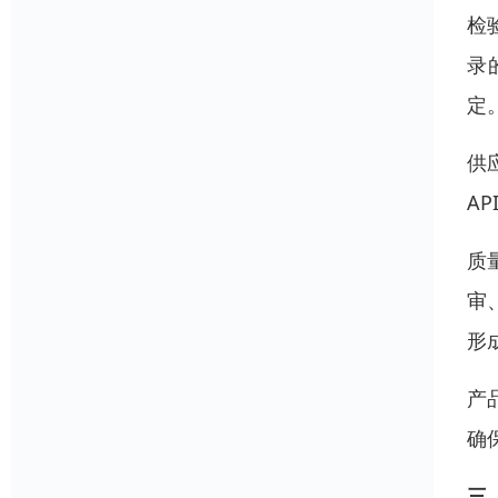
检
录
定
供
A
质
审
形
产
确
三