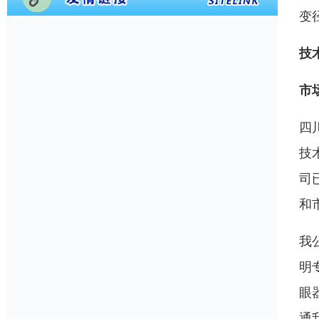
变
技
市
四
技
司
和
我
明
眼
通