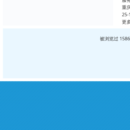
服
重
25-
更
被浏览过 158