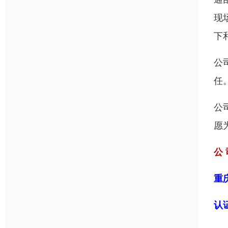
现
下
公
任
公
愿
公 
重
认