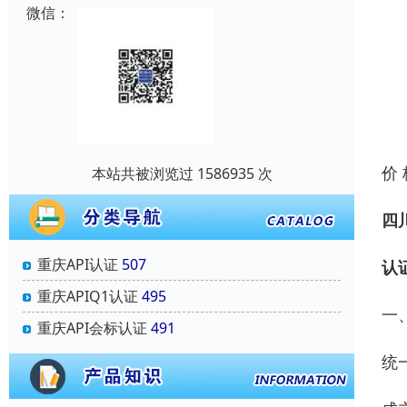
微信：
价
本站共被浏览过 1586935 次
四
重庆API认证
507
认证
重庆APIQ1认证
495
一
重庆API会标认证
491
统