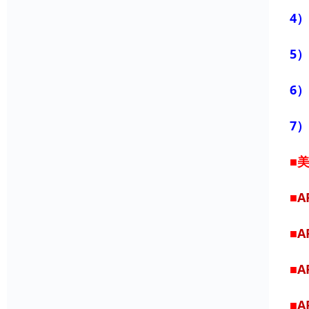
4）
5）
6）
7
■
■
A
■
A
■
A
■
A