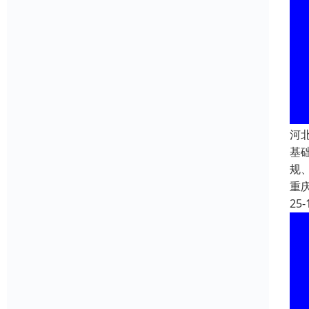
河
基
规
重
25-