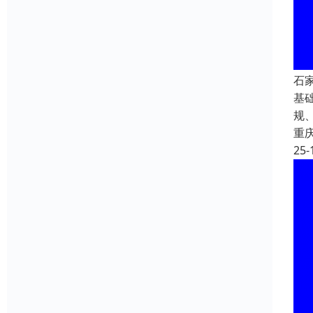
石
基
规
重
25-