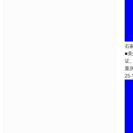
石
■美
证
重
25-