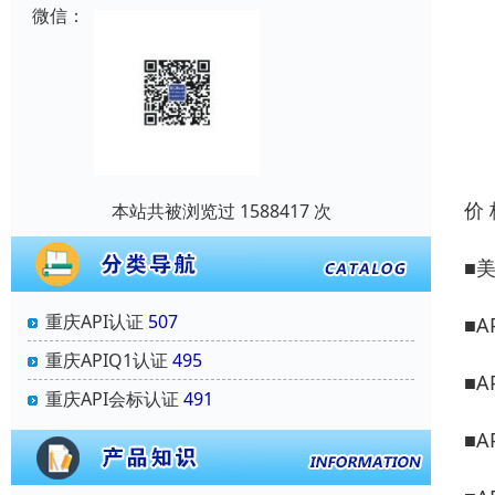
微信：
价
本站共被浏览过 1588417 次
■
重庆API认证
507
■A
重庆APIQ1认证
495
■A
重庆API会标认证
491
■A