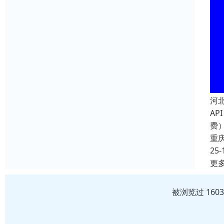
河
AP
费）
重
25-
更
被浏览过 160