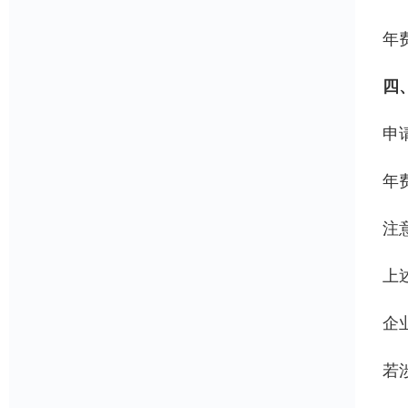
年费
四、
申请
年费
注
上
企
若