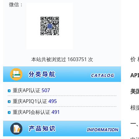
微信：
价
本站共被浏览过 1603751 次
AP
重庆API认证
507
美
重庆APIQ1认证
495
根
重庆API会标认证
491
一